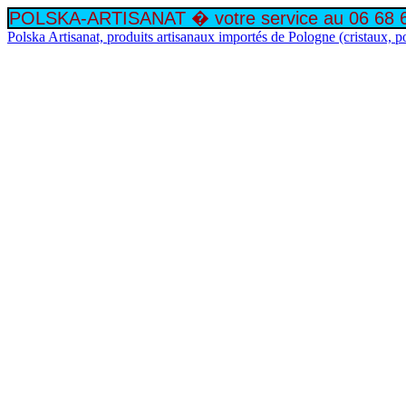
POLSKA-ARTISANAT � votre service au 06 68 69 
Polska Artisanat, produits artisanaux importés de Pologne (cristaux, p