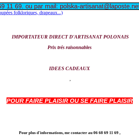
11 69. ou par mail: polska-artisanat@laposte.ne
oupées folkloriques, drapeaux...)
IMPORTATEUR DIRECT D'ARTISANAT POLONAIS
Prix trés raisonnables
IDEES CADEAUX
,
POUR FAIRE PLAISIR OU SE FAIRE PLAISIR
Pour plus d'informations, me contacter au
06 68 69 11 69 ,